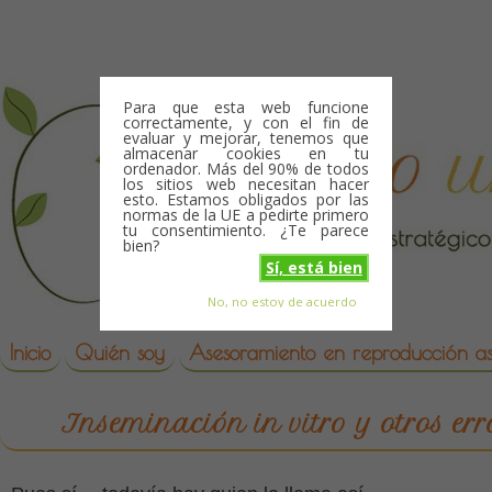
Skip to content
Para que esta web funcione
correctamente, y con el fin de
evaluar y mejorar, tenemos que
almacenar cookies en tu
ordenador. Más del 90% de todos
los sitios web necesitan hacer
esto. Estamos obligados por las
normas de la UE a pedirte primero
tu consentimiento. ¿Te parece
bien?
Sí, está bien
No, no estoy de acuerdo
Skip to content
reproduccion asistida
Inicio
Quién soy
Asesoramiento en reproducción asi
Inseminación in vitro y otros err