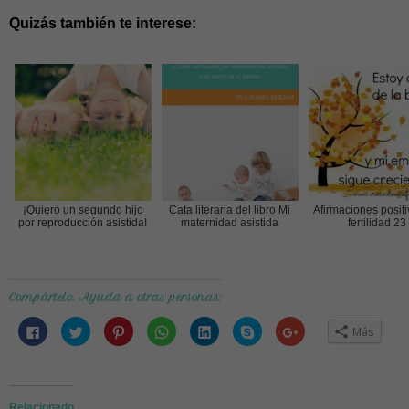
Quizás también te interese:
¡Quiero un segundo hijo
Cata literaria del libro Mi
Afirmaciones posit
por reproducción asistida!
maternidad asistida
fertilidad 23
Compártelo. Ayuda a otras personas:
Haz
Haz
Haz
Haz
Haz
Haz
Haz
Más
clic
clic
clic
clic
clic
clic
clic
para
para
para
para
para
para
para
compartir
compartir
compartir
compartir
compartir
compartir
compartir
en
en
en
en
en
en
en
Facebook
Twitter
Pinterest
WhatsApp
LinkedIn
Skype
Google+
(Se
(Se
(Se
(Se
(Se
(Se
(Se
abre
abre
abre
abre
abre
abre
abre
Relacionado