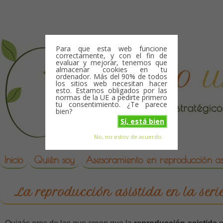
Skip to content
Para que esta web funcione
correctamente, y con el fin de
evaluar y mejorar, tenemos que
almacenar cookies en tu
ordenador. Más del 90% de todos
los sitios web necesitan hacer
esto. Estamos obligados por las
normas de la UE a pedirte primero
tu consentimiento. ¿Te parece
bien?
Sí, está bien
No, no estoy de acuerdo
Skip to content
reproduccion asistida
Inicio
Quién soy
Asesoramiento en reproducción asi
La reproducción asistida en la seri