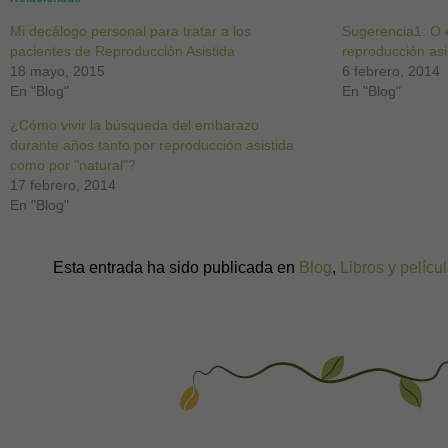
en
en
en
en
en
en
en
una
una
una
una
una
una
una
Mi decálogo personal para tratar a los
ventana
ventana
ventana
ventana
ventana
ventana
ventana
Sugerencia1: O e
nueva)
nueva)
nueva)
nueva)
nueva)
nueva)
nueva)
pacientes de Reproducción Asistida
reproducción asi
18 mayo, 2015
6 febrero, 2014
En "Blog"
En "Blog"
¿Cómo vivir la búsqueda del embarazo
durante años tanto por reproducción asistida
como por "natural"?
17 febrero, 2014
En "Blog"
Esta entrada ha sido publicada en
Blog
,
Libros y pelícu