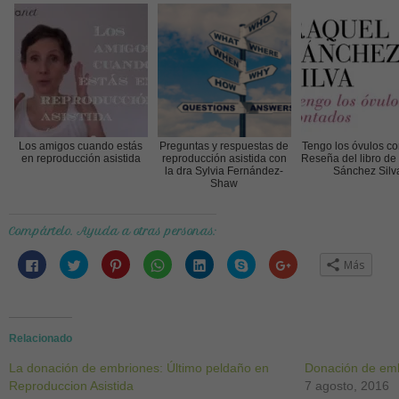
Los amigos cuando estás
Preguntas y respuestas de
Tengo los óvulos co
en reproducción asistida
reproducción asistida con
Reseña del libro de
la dra Sylvia Fernández-
Sánchez Silv
Shaw
Compártelo. Ayuda a otras personas:
Haz
Haz
Haz
Haz
Haz
Haz
Haz
Más
clic
clic
clic
clic
clic
clic
clic
para
para
para
para
para
para
para
compartir
compartir
compartir
compartir
compartir
compartir
compartir
en
en
en
en
en
en
en
Facebook
Twitter
Pinterest
WhatsApp
LinkedIn
Skype
Google+
(Se
(Se
(Se
(Se
(Se
(Se
(Se
abre
abre
abre
abre
abre
abre
abre
Relacionado
en
en
en
en
en
en
en
una
una
una
una
una
una
una
La donación de embriones: Último peldaño en
ventana
ventana
ventana
ventana
ventana
ventana
ventana
Donación de emb
nueva)
nueva)
nueva)
nueva)
nueva)
nueva)
nueva)
Reproduccion Asistida
7 agosto, 2016