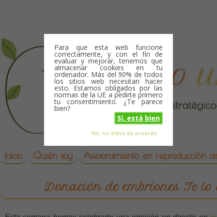
Skip to content
Para que esta web funcione
correctamente, y con el fin de
evaluar y mejorar, tenemos que
almacenar cookies en tu
ordenador. Más del 90% de todos
los sitios web necesitan hacer
esto. Estamos obligados por las
normas de la UE a pedirte primero
tu consentimiento. ¿Te parece
bien?
Sí, está bien
No, no estoy de acuerdo
Skip to content
reproduccion asistida
Inicio
Quién soy
Asesoramiento en reproducción asi
Donación de embriones. Te lo