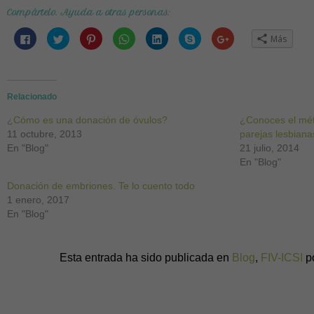
Compártelo. Ayuda a otras personas:
Haz
Haz
Haz
Haz
Haz
Haz
Haz
Más
clic
clic
clic
clic
clic
clic
clic
para
para
para
para
para
para
para
compartir
compartir
compartir
compartir
compartir
compartir
compartir
en
en
en
en
en
en
en
Facebook
Twitter
Pinterest
WhatsApp
LinkedIn
Skype
Google+
(Se
(Se
(Se
(Se
(Se
(Se
(Se
abre
abre
abre
abre
abre
abre
abre
Relacionado
en
en
en
en
en
en
en
una
una
una
una
una
una
una
¿Cómo es una donación de óvulos?
ventana
ventana
ventana
ventana
ventana
ventana
ventana
¿Conoces el mét
nueva)
nueva)
nueva)
nueva)
nueva)
nueva)
nueva)
11 octubre, 2013
parejas lesbian
En "Blog"
21 julio, 2014
En "Blog"
Donación de embriones. Te lo cuento todo
1 enero, 2017
En "Blog"
Esta entrada ha sido publicada en
Blog
,
FIV-ICSI
p