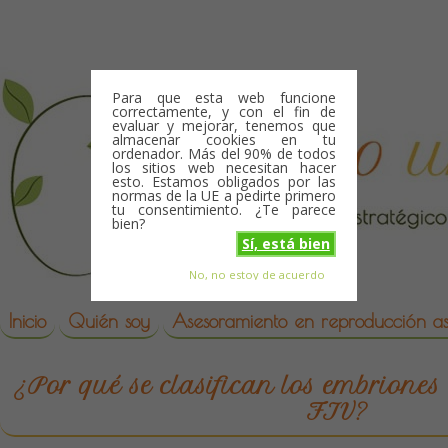
Skip to content
Para que esta web funcione
correctamente, y con el fin de
evaluar y mejorar, tenemos que
almacenar cookies en tu
ordenador. Más del 90% de todos
los sitios web necesitan hacer
esto. Estamos obligados por las
normas de la UE a pedirte primero
tu consentimiento. ¿Te parece
bien?
Sí, está bien
No, no estoy de acuerdo
Skip to content
reproduccion asistida
Inicio
Quién soy
Asesoramiento en reproducción asi
¿Por qué se clasifican los embriones
FIV?