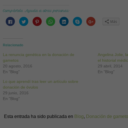
Compártelo. Ayuda a otras personas:
Haz
Haz
Haz
Haz
Haz
Haz
Haz
Más
clic
clic
clic
clic
clic
clic
clic
para
para
para
para
para
para
para
compartir
compartir
compartir
compartir
compartir
compartir
compartir
en
en
en
en
en
en
en
Facebook
Twitter
Pinterest
WhatsApp
LinkedIn
Skype
Google+
(Se
(Se
(Se
(Se
(Se
(Se
(Se
abre
abre
abre
abre
abre
abre
abre
Relacionado
en
en
en
en
en
en
en
una
una
una
una
una
una
una
La renuncia genética en la donación de
ventana
ventana
ventana
ventana
ventana
ventana
ventana
Angelina Jolie, l
nueva)
nueva)
nueva)
nueva)
nueva)
nueva)
nueva)
gametos
el historial médi
20 agosto, 2016
29 abril, 2014
En "Blog"
En "Blog"
Lo que aprendí tras leer un artículo sobre
donación de óvulos
29 junio, 2016
En "Blog"
Esta entrada ha sido publicada en
Blog
,
Donación de gamet