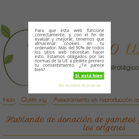
Skip to content
Para que esta web funcione
correctamente, y con el fin de
evaluar y mejorar, tenemos que
almacenar cookies en tu
ordenador. Más del 90% de todos
los sitios web necesitan hacer
esto. Estamos obligados por las
normas de la UE a pedirte primero
tu consentimiento. ¿Te parece
bien?
Sí, está bien
No, no estoy de acuerdo
Skip to content
reproduccion asistida
Inicio
Quién soy
Asesoramiento en reproducción asi
Hablando de donación de gametos y
los orígenes