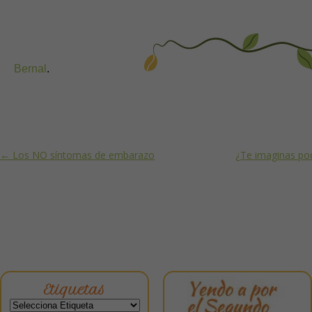
Bernal
.
Post navigation
←
Los NO síntomas de embarazo
¿Te imaginas pod
Etiquetas