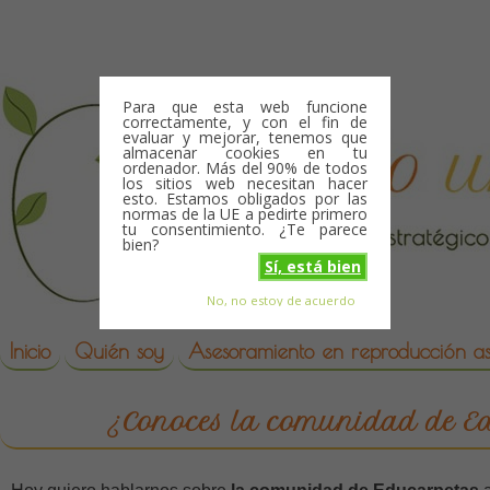
Skip to content
Para que esta web funcione
correctamente, y con el fin de
evaluar y mejorar, tenemos que
almacenar cookies en tu
ordenador. Más del 90% de todos
los sitios web necesitan hacer
esto. Estamos obligados por las
normas de la UE a pedirte primero
tu consentimiento. ¿Te parece
bien?
Sí, está bien
No, no estoy de acuerdo
Skip to content
reproduccion asistida
Inicio
Quién soy
Asesoramiento en reproducción asi
¿Conoces la comunidad de Ed