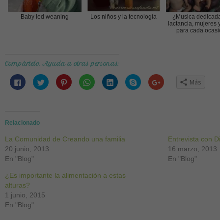
Baby led weaning
Los niños y la tecnología
¿Musica dedicada
lactancia, mujeres 
para cada ocas
Compártelo. Ayuda a otras personas:
Haz
Haz
Haz
Haz
Haz
Haz
Haz
Más
clic
clic
clic
clic
clic
clic
clic
para
para
para
para
para
para
para
compartir
compartir
compartir
compartir
compartir
compartir
compartir
en
en
en
en
en
en
en
Facebook
Twitter
Pinterest
WhatsApp
LinkedIn
Skype
Google+
(Se
(Se
(Se
(Se
(Se
(Se
(Se
abre
abre
abre
abre
abre
abre
abre
Relacionado
en
en
en
en
en
en
en
una
una
una
una
una
una
una
La Comunidad de Creando una familia
ventana
ventana
ventana
ventana
ventana
ventana
ventana
Entrevista con 
nueva)
nueva)
nueva)
nueva)
nueva)
nueva)
nueva)
20 junio, 2013
16 marzo, 2013
En "Blog"
En "Blog"
¿Es importante la alimentación a estas
alturas?
1 junio, 2015
En "Blog"