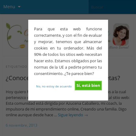
Menu
Para que esta web funcione
correctamente, y con el fin de evaluar
y mejorar, tenemos que almacenar
cookies en tu ordenador. Más del
90% de todos los sitios web necesitan
hacer esto. Estamos obligados por las
normas de la UE a pedirte primero tu
ETIQUETADO CON
COMUNIDAD
consentimiento. ¿Te parece bien?
¿Conoces la comunidad de Educarpetas?
Sí, está bien
No, no estoy de acuerdo
Hoy quiero hablarnos sobre la comunidad de Educarpetas a la cual
pertenezco desde hace un año. Pincha aquí para acceder al sitio web:
Esta comunidad está dirigida por Azucena Caballero, mi coach, la
impulsora de mi emprendimiento online, Creando una familia. Digo
online aunque desde hace …
Sigue leyendo
→
6 noviembre, 2013