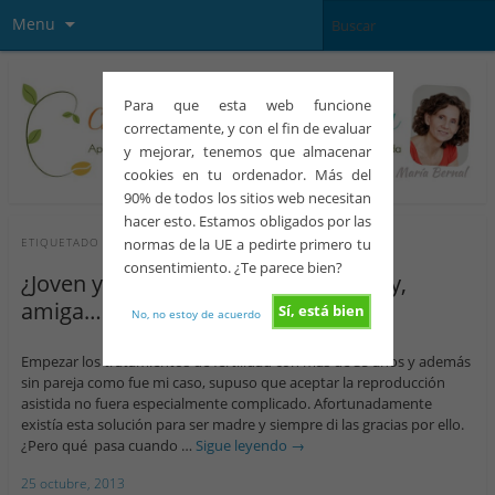
Menu
Para que esta web funcione
correctamente, y con el fin de evaluar
y mejorar, tenemos que almacenar
cookies en tu ordenador. Más del
90% de todos los sitios web necesitan
hacer esto. Estamos obligados por las
normas de la UE a pedirte primero tu
ETIQUETADO CON
RESERVA OVÁRICA BAJA
consentimiento. ¿Te parece bien?
¿Joven y en reproducción asistida? Ay,
amiga…
Sí, está bien
No, no estoy de acuerdo
Empezar los tratamientos de fertilidad con más de 35 años y además
sin pareja como fue mi caso, supuso que aceptar la reproducción
asistida no fuera especialmente complicado. Afortunadamente
existía esta solución para ser madre y siempre di las gracias por ello.
¿Pero qué pasa cuando …
Sigue leyendo
→
25 octubre, 2013