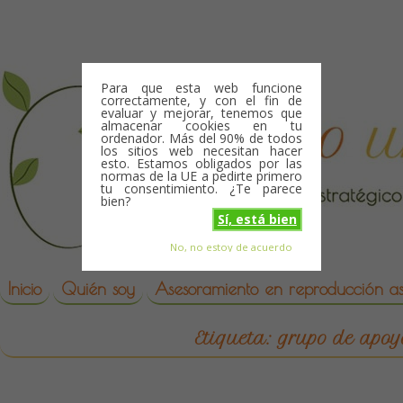
Skip to content
Para que esta web funcione
correctamente, y con el fin de
evaluar y mejorar, tenemos que
almacenar cookies en tu
ordenador. Más del 90% de todos
los sitios web necesitan hacer
esto. Estamos obligados por las
normas de la UE a pedirte primero
tu consentimiento. ¿Te parece
bien?
Sí, está bien
No, no estoy de acuerdo
Skip to content
reproduccion asistida
Inicio
Quién soy
Asesoramiento en reproducción asi
Etiqueta:
grupo de apoy