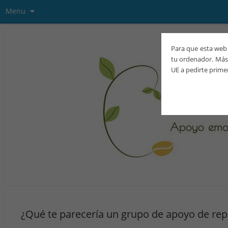
Menu
Para que esta web 
tu ordenador. Más 
UE a pedirte prime
¿Qué te parecería un grupo de apoyo de rep