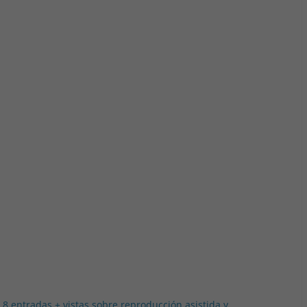
 8 entradas + vistas sobre reproducción asistida y