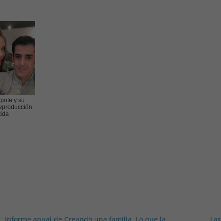
apote y su
eproducción
tida
Informe anual de Creando una familia. Lo que la
Las