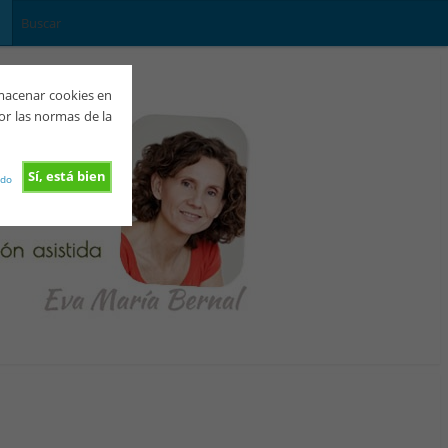
lmacenar cookies en
or las normas de la
Sí, está bien
rdo