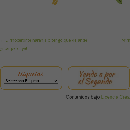
Post navigation
←
El rinoceronte naranja o tengo que dejar de
Afir
gritar pero ¡ya!
Etiquetas
Contenidos bajo
Licencia Cre