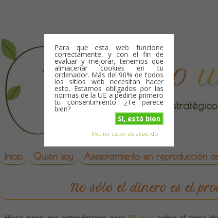
Skip to content
Para que esta web funcione
correctamente, y con el fin de
evaluar y mejorar, tenemos que
almacenar cookies en tu
ordenador. Más del 90% de todos
los sitios web necesitan hacer
esto. Estamos obligados por las
normas de la UE a pedirte primero
tu consentimiento. ¿Te parece
bien?
Sí, está bien
No, no estoy de acuerdo
Skip to content
reproduccion asistida
Inicio
Quién soy
Asesoramiento en reproducción asi
No sólo el dinero es el pr