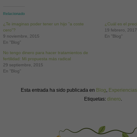
en
en
en
en
en
en
en
Facebook
Twitter
Pinterest
WhatsApp
LinkedIn
Skype
Google+
(Se
(Se
(Se
(Se
(Se
(Se
(Se
abre
abre
abre
abre
abre
abre
abre
Relacionado
en
en
en
en
en
en
en
una
una
una
una
una
una
una
¿Te imaginas poder tener un hijo "a coste
ventana
ventana
ventana
ventana
ventana
ventana
ventana
¿Cuál es el prec
nueva)
nueva)
nueva)
nueva)
nueva)
nueva)
nueva)
cero"?
19 febrero, 201
9 noviembre, 2015
En "Blog"
En "Blog"
No tengo dinero para hacer tratamientos de
fertilidad: Mi propuesta más radical
29 septiembre, 2015
En "Blog"
Esta entrada ha sido publicada en
Blog
,
Experiencia
Etiquetas:
dinero
.