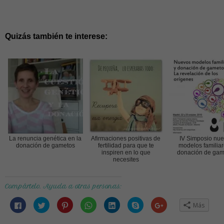
Quizás también te interese:
La renuncia genética en la
Afirmaciones positivas de
IV Simposio nu
donación de gametos
fertilidad para que te
modelos familiar
inspiren en lo que
donación de gam
necesites
Compártelo. Ayuda a otras personas:
Haz
Haz
Haz
Haz
Haz
Haz
Haz
Más
clic
clic
clic
clic
clic
clic
clic
para
para
para
para
para
para
para
compartir
compartir
compartir
compartir
compartir
compartir
compartir