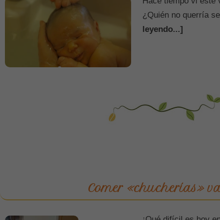
Hace tiempo vi este 
¿Quién no querría s
leyendo...]
Comer «chucherías» va
¡Qué difícil es hoy e