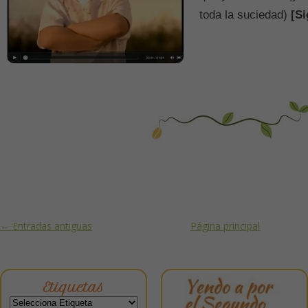
toda la suciedad)
[Si
Post navigation
←
Entradas antiguas
Página principal
Etiquetas