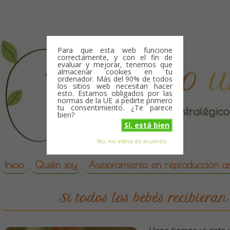
Skip to content
Para que esta web funcione
correctamente, y con el fin de
evaluar y mejorar, tenemos que
almacenar cookies en tu
ordenador. Más del 90% de todos
los sitios web necesitan hacer
esto. Estamos obligados por las
normas de la UE a pedirte primero
tu consentimiento. ¿Te parece
bien?
Sí, está bien
No, no estoy de acuerdo
Skip to content
reproduccion asistida
Inicio
Quién soy
Asesoramiento en reproducción asi
Si todos los bebés recibieran