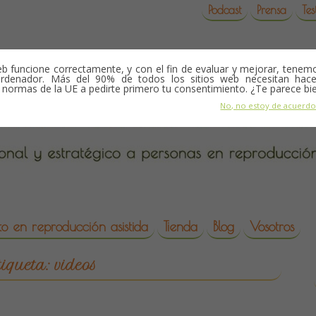
Podcast
Prensa
Tes
b funcione correctamente, y con el fin de evaluar y mejorar, tene
rdenador. Más del 90% de todos los sitios web necesitan hace
s normas de la UE a pedirte primero tu consentimiento. ¿Te parece bi
No, no estoy de acuerd
o en reproducción asistida
Tienda
Blog
Vosotros
da
tiqueta:
videos