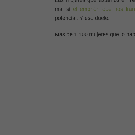
Las mujeres que estamos en
r
mal si
el embrión que nos trans
potencial. Y eso duele.
Más de 1.100 mujeres que lo habí