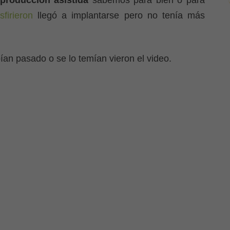
eproducción asistida
sabemos para bien o para
firieron
llegó a implantarse pero no tenía más
an pasado o se lo temían vieron el video.