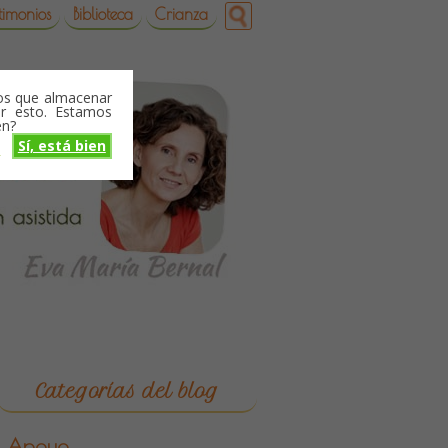
timonios
Biblioteca
Crianza
mos que almacenar
r esto. Estamos
en?
Sí, está bien
o
Categorías del blog
Apoyo