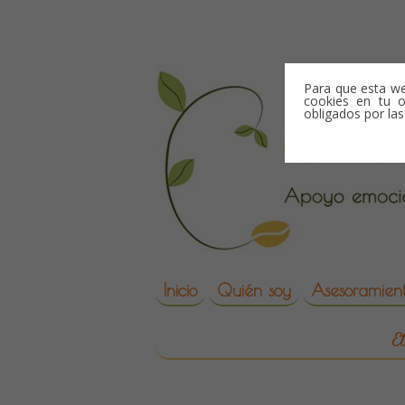
Skip to content
Para que esta we
cookies en tu o
obligados por la
Skip to content
Inicio
Quién soy
Asesoramient
reproduccion asisti
E