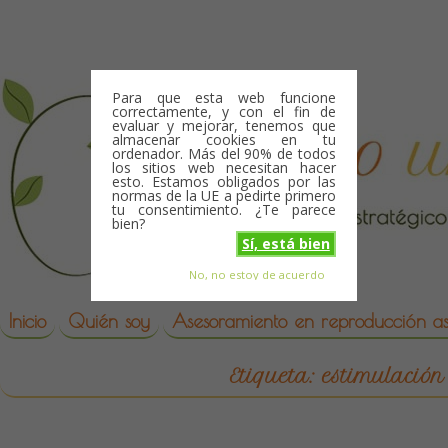
Skip to content
Para que esta web funcione
correctamente, y con el fin de
evaluar y mejorar, tenemos que
almacenar cookies en tu
ordenador. Más del 90% de todos
los sitios web necesitan hacer
esto. Estamos obligados por las
normas de la UE a pedirte primero
tu consentimiento. ¿Te parece
bien?
Sí, está bien
No, no estoy de acuerdo
Skip to content
reproduccion asistida
Inicio
Quién soy
Asesoramiento en reproducción asi
Etiqueta:
estimulación