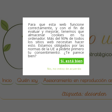
Skip to content
Para que esta web funcione
correctamente, y con el fin de
evaluar y mejorar, tenemos que
almacenar cookies en tu
ordenador. Más del 90% de todos
los sitios web necesitan hacer
esto. Estamos obligados por las
normas de la UE a pedirte primero
tu consentimiento. ¿Te parece
bien?
Sí, está bien
No, no estoy de acuerdo
Skip to content
reproduccion asistida
Inicio
Quién soy
Asesoramiento en reproducción asi
Etiqueta:
desorden