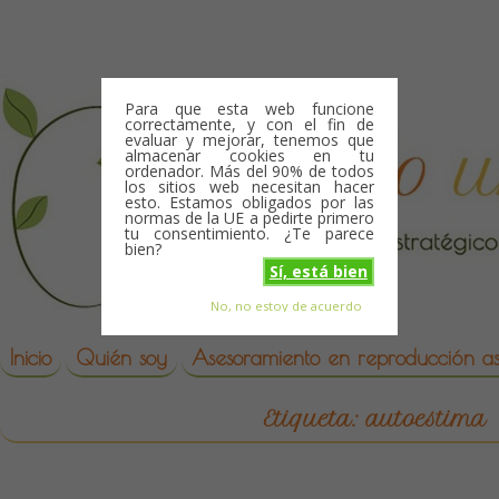
Skip to content
Para que esta web funcione
correctamente, y con el fin de
evaluar y mejorar, tenemos que
almacenar cookies en tu
ordenador. Más del 90% de todos
los sitios web necesitan hacer
esto. Estamos obligados por las
normas de la UE a pedirte primero
tu consentimiento. ¿Te parece
bien?
Sí, está bien
No, no estoy de acuerdo
Skip to content
reproduccion asistida
Inicio
Quién soy
Asesoramiento en reproducción asi
Etiqueta:
autoestima