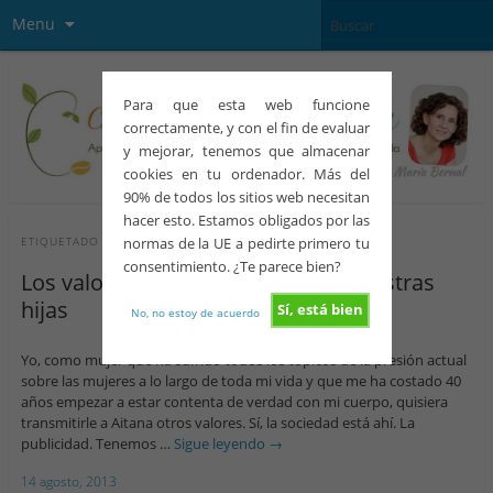
Menu
Para que esta web funcione
correctamente, y con el fin de evaluar
y mejorar, tenemos que almacenar
cookies en tu ordenador. Más del
90% de todos los sitios web necesitan
hacer esto. Estamos obligados por las
normas de la UE a pedirte primero tu
ETIQUETADO CON
BELLEZA
consentimiento. ¿Te parece bien?
Los valores que transmitimos a nuestras
hijas
Sí, está bien
No, no estoy de acuerdo
Yo, como mujer que ha sufrido todos los tópicos de la presión actual
sobre las mujeres a lo largo de toda mi vida y que me ha costado 40
años empezar a estar contenta de verdad con mi cuerpo, quisiera
transmitirle a Aitana otros valores. Sí, la sociedad está ahí. La
publicidad. Tenemos …
Sigue leyendo
→
14 agosto, 2013