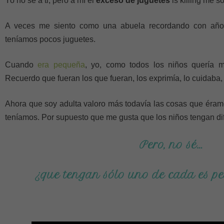
Yo no sé a ti, pero a mí el
exceso de juguetes
is killing me s
A veces me siento como una abuela recordando con año
teníamos pocos juguetes.
Cuando
era pequeña
, yo, como todos los niños quería m
Recuerdo que fueran los que fueran, los exprimía, lo cuidaba,
Ahora que soy adulta valoro más todavía las cosas que éra
teníamos. Por supuesto que me gusta que los niños tengan dif
Pero, no sé…
¿que tengan sólo uno de cada es p