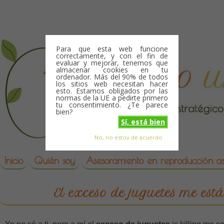
Skip to content
Para que esta web funcione
correctamente, y con el fin de
evaluar y mejorar, tenemos que
almacenar cookies en tu
ordenador. Más del 90% de todos
los sitios web necesitan hacer
esto. Estamos obligados por las
normas de la UE a pedirte primero
tu consentimiento. ¿Te parece
bien?
Sí, está bien
No, no estoy de acuerdo
Skip to content
reproduccion asistida
Inicio
Quién soy
Asesoramiento en reproducción asi
El exceso de juguetes me es