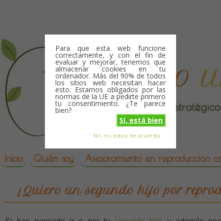
Skip to content
Para que esta web funcione
correctamente, y con el fin de
evaluar y mejorar, tenemos que
almacenar cookies en tu
ordenador. Más del 90% de todos
los sitios web necesitan hacer
esto. Estamos obligados por las
normas de la UE a pedirte primero
tu consentimiento. ¿Te parece
bien?
Sí, está bien
No, no estoy de acuerdo
Skip to content
reproduccion asistida
Inicio
Quién soy
Asesoramiento en reproducción asi
¡Quiero un segundo hijo por reprod