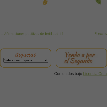
Post navigation
←
Afirmaciones positivas de fertilidad 14
El exce
Etiquetas
Contenidos bajo
Licencia Cre