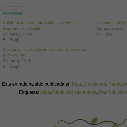
en
en
en
en
en
en
en
Facebook
Twitter
Pinterest
WhatsApp
LinkedIn
Skype
Google+
(Se
(Se
(Se
(Se
(Se
(Se
(Se
abre
abre
abre
abre
abre
abre
abre
Relacionado
en
en
en
en
en
en
en
una
una
una
una
una
una
una
Colaboraciones en otros blogs y webs de
ventana
ventana
ventana
ventana
ventana
ventana
ventana
Avances en Repr
nueva)
nueva)
nueva)
nueva)
nueva)
nueva)
nueva)
Reproducción Asistida
12 marzo, 2017
21 marzo, 2014
En "Blog"
En "Blog"
Si estás en reproducción asistida: No te cortes,
¡pide ayuda!
21 enero, 2014
En "Blog"
Esta entrada ha sido publicada en
Blog
,
Emociones
,
Parejas 
Etiquetas:
hijos
,
infertilidad secundaria
,
Reproducción 