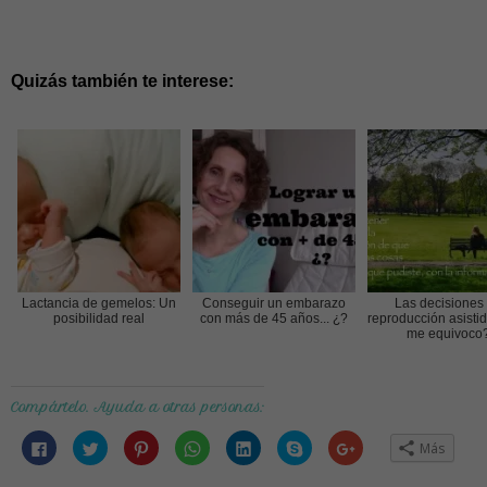
Quizás también te interese:
Lactancia de gemelos: Un
Conseguir un embarazo
Las decisiones
posibilidad real
con más de 45 años... ¿?
reproducción asistid
me equivoco
Compártelo. Ayuda a otras personas:
Haz
Haz
Haz
Haz
Haz
Haz
Haz
Más
clic
clic
clic
clic
clic
clic
clic
para
para
para
para
para
para
para
compartir
compartir
compartir
compartir
compartir
compartir
compartir