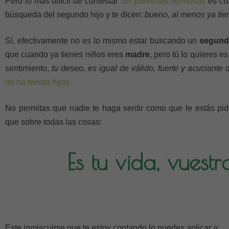
Pero lo más difícil de contestar
sin ponernos nerviosas
es cu
búsqueda del segundo hijo y te dicen:
bueno, al menos ya tien
Sí, efectivamente no es lo mismo estar buscando un
segund
que cuando ya tienes niños eres
madre
, pero tú lo quieres e
sentimiento,
tu deseo, es igual de válido, fuerte y acuciante
q
no ha tenido hijos.
No permitas que nadie te haga sentir como que le estás pi
que sobre todas las cosas:
Es tu vida, vuestr
Este inmiscuirse que te estoy contando lo puedes aplicar a: