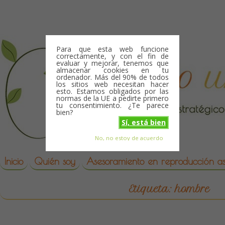
Skip to content
Para que esta web funcione
correctamente, y con el fin de
evaluar y mejorar, tenemos que
almacenar cookies en tu
ordenador. Más del 90% de todos
los sitios web necesitan hacer
esto. Estamos obligados por las
normas de la UE a pedirte primero
tu consentimiento. ¿Te parece
bien?
Sí, está bien
No, no estoy de acuerdo
Skip to content
reproduccion asistida
Inicio
Quién soy
Asesoramiento en reproducción asi
Etiqueta:
hombre