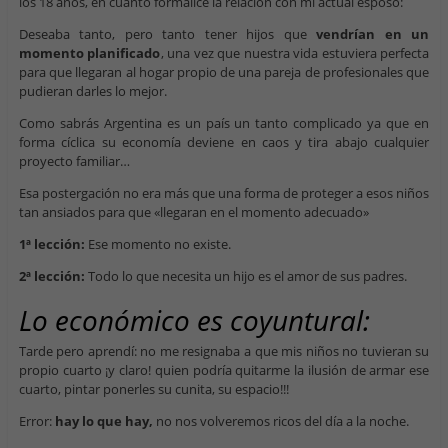
los 18 años, en cuanto formalicé la relación con mi actual esposo:
Deseaba tanto, pero tanto tener hijos que
vendrían en un
momento planificado
, una vez que nuestra vida estuviera perfecta
para que llegaran al hogar propio de una pareja de profesionales que
pudieran darles lo mejor.
Como sabrás Argentina es un país un tanto complicado ya que en
forma cíclica su economía deviene en caos y tira abajo cualquier
proyecto familiar…
Esa postergación no era más que una forma de proteger a esos niños
tan ansiados para que «llegaran en el momento adecuado»
1ª lección:
Ese momento no existe.
2ª lección:
Todo lo que necesita un hijo es el amor de sus padres.
Lo económico es coyuntural:
Tarde pero aprendí: no me resignaba a que mis niños no tuvieran su
propio cuarto ¡y claro! quien podría quitarme la ilusión de armar ese
cuarto, pintar ponerles su cunita, su espacio!!!
Error:
hay lo que hay,
no nos volveremos ricos del día a la noche.