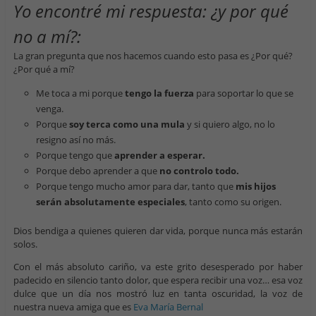
Yo encontré mi respuesta: ¿y por qué
no a mí?:
La gran pregunta que nos hacemos cuando esto pasa es ¿Por qué?
¿Por qué a mí?
Me toca a mi porque
tengo la fuerza
para soportar lo que se
venga.
Porque
soy terca como una mula
y si quiero algo, no lo
resigno así no más.
Porque tengo que
aprender a esperar.
Porque debo aprender a que
no controlo todo.
Porque tengo mucho amor para dar, tanto que
mis hijos
serán absolutamente especiales
, tanto como su origen.
Dios bendiga a quienes quieren dar vida, porque nunca más estarán
solos.
Con el más absoluto cariño, va este grito desesperado por haber
padecido en silencio tanto dolor, que espera recibir una voz… esa voz
dulce que un día nos mostró luz en tanta oscuridad, la voz de
nuestra nueva amiga que es
Eva María Bernal