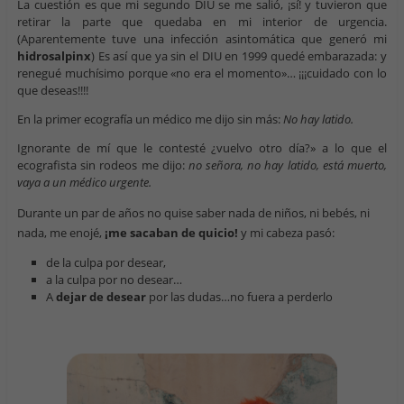
La cuestión es que mi segundo DIU se me salió, ¡sí! y tuvieron que
retirar la parte que quedaba en mi interior de urgencia.
(Aparentemente tuve una infección asintomática que generó mi
hidrosalpinx
) Es así que ya sin el DIU en 1999 quedé embarazada: y
renegué muchísimo porque «no era el momento»… ¡¡¡cuidado con lo
que deseas!!!!
En la primer ecografía un médico me dijo sin más:
No hay latido.
Ignorante de mí que le contesté ¿vuelvo otro día?» a lo que el
ecografista sin rodeos me dijo:
no señora, no hay latido, está muerto,
vaya a un médico urgente.
Durante un par de años no quise saber n
ada de niños, ni bebés, ni
nada, me enojé,
¡me sacaban de quicio!
y mi cabeza pasó:
de la culpa por desear,
a la culpa por no desear…
A
dejar de desear
por las dudas…no fuera a perderlo