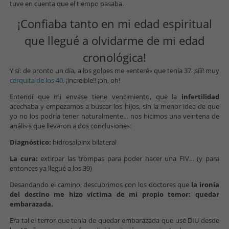
tuve en cuenta que el tiempo pasaba.
¡Confiaba tanto en mi edad espiritual
que llegué a olvidarme de mi edad
cronológica!
Y sí: de pronto un día, a los golpes me «enteré» que tenía 37 ¡sííí! muy
cerquita de los 40
. ¡increible!! ¡oh, oh!
Entendí que mi envase tiene vencimiento, que la
infertilidad
acechaba y empezamos a buscar los hijos, sin la menor idea de que
yo no los podría tener naturalmente… nos hicimos una veintena de
análisis que llevaron a dos conclusiones:
Diagnóstico:
hidrosalpinx bilateral
La cura:
extirpar las trompas para poder hacer una FIV… (y para
entonces ya llegué a los 39)
Desandando el camino, descubrimos con los doctores que
la ironía
del destino me hizo víctima de mi propio temor: quedar
embarazada.
Era tal el terror que tenía de quedar embarazada que usé DIU desde