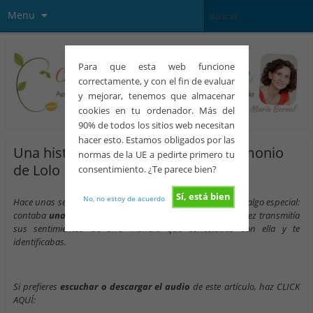
Menu
Para que esta web funcione
correctamente, y con el fin de evaluar
y mejorar, tenemos que almacenar
cookies en tu ordenador. Más del
90% de todos los sitios web necesitan
hacer esto. Estamos obligados por las
Una historia de infertilidad – El testimonio
normas de la UE a pedirte primero tu
de Lolo
consentimiento. ¿Te parece bien?
Sí, está bien
No, no estoy de acuerdo
Hace unas semanas, recibí un mail que me impacto. Tenía algo especial:
contaba
una historia clásica de infertilidad,
pero a la vez transmitía
sus sentimientos de una manera que conectabas con ella y te
identificabas.
Si prefieres
escuchar o descargar el audio
de este artículo, haz CLICK
AQUÍ: