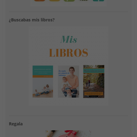
v
a
e
v
v
a
a
)
v
a
a
)
)
a
)
)
)
¿Buscabas mis libros?
Regala