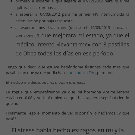
primero a esperar a que llegara el 07/12/2012 para que me
quitaran las trompas…
a esperar al 04/03/2012 para mi primer FIV interrumpida la
estimulación por baja respuesta,
a esperar mes tras mes (desde el 14/03/2013 hasta el
a que mejorara mi estado, ya que el
29/07/2013)
médico intentó «levantarme» con 3 pastillas
de Dhea todos los días en ese período.
Tengo que decir que estuve haciéndome ilusiones cada mes que
pasaba con que ya me podía hacer
una nueva FIV
, pero no…
El médico me decía:
un mes más,un mes más.
Le rogué que empezáramos ya que mi hormona Antimulleriana
estaba en 0.08 y yo tenía miedo a que bajara, pero seguía diciendo
que no.
Finalmente llegó el momento de ver si por fin lo hacíamos ¿y que
pasó?
El stress había hecho estragos en mi y la