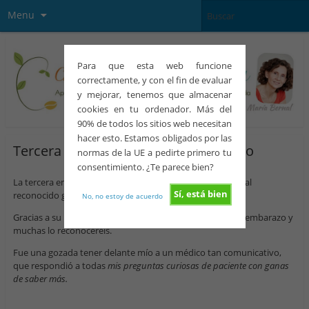
Menu
Para que esta web funcione
correctamente, y con el fin de evaluar
y mejorar, tenemos que almacenar
cookies en tu ordenador. Más del
90% de todos los sitios web necesitan
hacer esto. Estamos obligados por las
Tercera entrevista: Dr Braulio Péramo
normas de la UE a pedirte primero tu
consentimiento. ¿Te parece bien?
La tercera entrevista con expertos que he hecho ha sido al
Sí, está bien
reconocido ginecólogo
Braulio Péramo.
No, no estoy de acuerdo
Gracias a su buen ojo cientos de mujeres han logrado su embarazo y
muchas lo reconoceréis.
Fue una gozada tener delante mío a un médico tan comunicativo,
que respondió a todas
mis preguntas curiosas de paciente con ganas
de saber más.