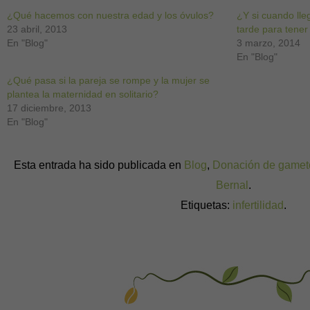
una
una
una
una
una
una
una
¿Qué hacemos con nuestra edad y los óvulos?
ventana
ventana
ventana
ventana
ventana
ventana
ventana
¿Y si cuando ll
nueva)
nueva)
nueva)
nueva)
nueva)
nueva)
nueva)
23 abril, 2013
tarde para tener
En "Blog"
3 marzo, 2014
En "Blog"
¿Qué pasa si la pareja se rompe y la mujer se
plantea la maternidad en solitario?
17 diciembre, 2013
En "Blog"
Esta entrada ha sido publicada en
Blog
,
Donación de gamet
Bernal
.
Etiquetas:
infertilidad
.