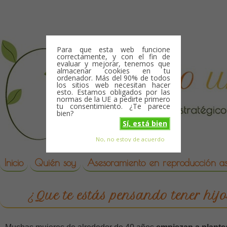
Skip to content
Para que esta web funcione
correctamente, y con el fin de
evaluar y mejorar, tenemos que
almacenar cookies en tu
ordenador. Más del 90% de todos
los sitios web necesitan hacer
esto. Estamos obligados por las
normas de la UE a pedirte primero
tu consentimiento. ¿Te parece
bien?
Sí, está bien
No, no estoy de acuerdo
Skip to content
reproduccion asistida
Inicio
Quién soy
Asesoramiento en reproducción asi
¿Que te estás pensando tener hij