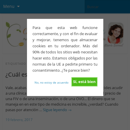
Menu
Para que esta web funcione
correctamente, y con el fin de evaluar
y mejorar, tenemos que almacenar
cookies en tu ordenador. Más del
90% de todos los sitios web necesitan
hacer esto. Estamos obligados por las
normas de la UE a pedirte primero tu
ETIQUETADO CON
PRECIOS INSEMINACIÓN
consentimiento. ¿Te parece bien?
¿Cuál es el precio de una FIV?
Sí, está bien
No, no estoy de acuerdo
Vale, acabas de recibir un diagnóstico de infertilidad y decides acudir
a una clínica de reproducción asistida para informarte del precio de
una FIV o de una inseminación, o de una OVO... El dinero que se
maneja en en este tipo de medicina es increíble, ¿verdad? Cuando
pasas por atención …
Sigue leyendo
→
19 febrero, 2017