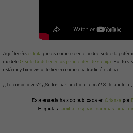
Aquí tenéis
el link
que os comento en el video sobre la polém
modelo
Gisele Budchen y los pendientes de su hija
. Por lo v
está muy bien visto, lo tienen como una tradición latina.
¿Tú cómo lo ves? ¿Se los has hecho a tu hija? Si te apetece,
Esta entrada ha sido publicada en
Crianza
por
Etiquetas:
familia
,
inspirar
,
madrinas
,
niña
,
ni