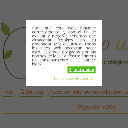
Skip to content
Para que esta web funcione
correctamente, y con el fin de
evaluar y mejorar, tenemos que
almacenar cookies en tu
ordenador. Más del 90% de todos
los sitios web necesitan hacer
esto. Estamos obligados por las
normas de la UE a pedirte primero
tu consentimiento. ¿Te parece
bien?
Sí, está bien
No, no estoy de acuerdo
Skip to content
reproduccion asistida
Inicio
Quién soy
Asesoramiento en reproducción asi
Etiqueta:
niña