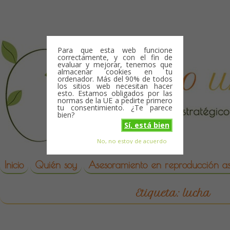
Skip to content
Para que esta web funcione
correctamente, y con el fin de
evaluar y mejorar, tenemos que
almacenar cookies en tu
ordenador. Más del 90% de todos
los sitios web necesitan hacer
esto. Estamos obligados por las
normas de la UE a pedirte primero
tu consentimiento. ¿Te parece
bien?
Sí, está bien
No, no estoy de acuerdo
Skip to content
reproduccion asistida
Inicio
Quién soy
Asesoramiento en reproducción asi
Etiqueta:
lucha