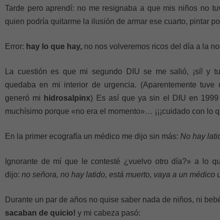
Tarde pero aprendí: no me resignaba a que mis niños no tuvi
quien podría quitarme la ilusión de armar ese cuarto, pintar po
Error:
hay lo que hay,
no nos volveremos ricos del día a la n
La cuestión es que mi segundo DIU se me salió, ¡sí! y tuv
quedaba en mi interior de urgencia. (Aparentemente tuve 
generó mi
hidrosalpinx
) Es así que ya sin el DIU en 199
muchísimo porque «no era el momento»… ¡¡¡cuidado con lo qu
En la primer ecografía un médico me dijo sin más:
No hay lati
Ignorante de mí que le contesté ¿vuelvo otro día?» a lo q
dijo:
no señora, no hay latido, está muerto, vaya a un médico 
Durante un par de años no quise saber n
ada de niños, ni beb
sacaban de quicio!
y mi cabeza pasó: