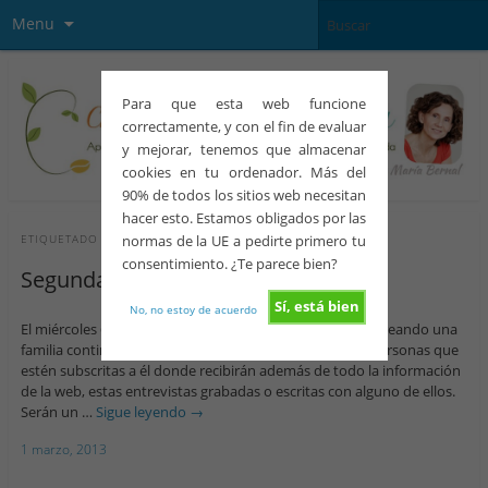
Menu
Para que esta web funcione
correctamente, y con el fin de evaluar
y mejorar, tenemos que almacenar
cookies en tu ordenador. Más del
90% de todos los sitios web necesitan
hacer esto. Estamos obligados por las
normas de la UE a pedirte primero tu
ETIQUETADO CON
ENTREVISTAS
consentimiento. ¿Te parece bien?
Segunda entrevista con expertos
Sí, está bien
No, no estoy de acuerdo
El miércoles 6 de marzo con el boletín de la semana de Creando una
familia continúo la serie de cuatro entrevistas para las personas que
estén subscritas a él donde recibirán además de todo la información
de la web, estas entrevistas grabadas o escritas con alguno de ellos.
Serán un …
Sigue leyendo
→
1 marzo, 2013