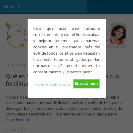
Menu
Para que esta web funcione
correctamente, y con el fin de evaluar
y mejorar, tenemos que almacenar
cookies en tu ordenador. Más del
90% de todos los sitios web necesitan
hacer esto. Estamos obligados por las
normas de la UE a pedirte primero tu
ETIQUETADO CON
ENDOMETRIO
consentimiento. ¿Te parece bien?
Qué es la adenomiosis y cómo afecta a la
fertilidad
Sí, está bien
No, no estoy de acuerdo
No sé si habréis oído hablar de la adenomiosis. Yo jamás lo había
escuchado hasta que cuando llevaba más de un año de búsqueda
del segundo hijo, una doctora, Juana Crespo, me habló de ella y de
cómo afecta a la fertilidad. Si prefieres escuchar o descargar el …
Sigue leyendo
→
2 abril, 2017