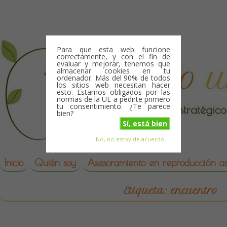
Skip to content
Para que esta web funcione
correctamente, y con el fin de
evaluar y mejorar, tenemos que
almacenar cookies en tu
ordenador. Más del 90% de todos
los sitios web necesitan hacer
esto. Estamos obligados por las
normas de la UE a pedirte primero
tu consentimiento. ¿Te parece
bien?
Sí, está bien
No, no estoy de acuerdo
Skip to content
reproduccion asistida
Inicio
Quién soy
Asesoramiento en reproducción asi
Etiqueta:
encuentro