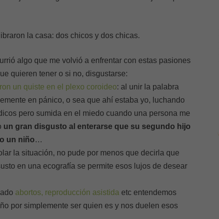
ibraron la casa: dos chicos y dos chicas.
rió algo que me volvió a enfrentar con estas pasiones
ue quieren tener o si no, disgustarse:
ron un quiste en el plexo coroideo
: al unir la palabra
blemente en pánico, o sea que ahí estaba yo, luchando
édicos pero sumida en el miedo cuando una persona me
o
un gran disgusto al enterarse que su segundo hijo
o un niño
…
olar la situación, no pude por menos que decirla que
sto en una ecografía se permite esos lujos de desear
sado
abortos, reproducción asistida
etc entendemos
iño por simplemente ser quien es y nos duelen esos