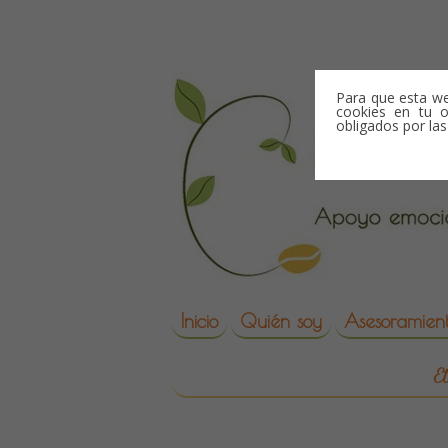
Skip to content
Para que esta we
cookies en tu o
obligados por la
Skip to content
Inicio
Quién soy
Asesoramient
reproduccion asisti
E