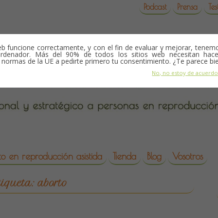
Podcast
Prensa
Tes
b funcione correctamente, y con el fin de evaluar y mejorar, tene
rdenador. Más del 90% de todos los sitios web necesitan hace
s normas de la UE a pedirte primero tu consentimiento. ¿Te parece bi
No, no estoy de acuerd
o en reproducción asistida
Tienda
Blog
Vosotros
da
tiqueta:
aborto