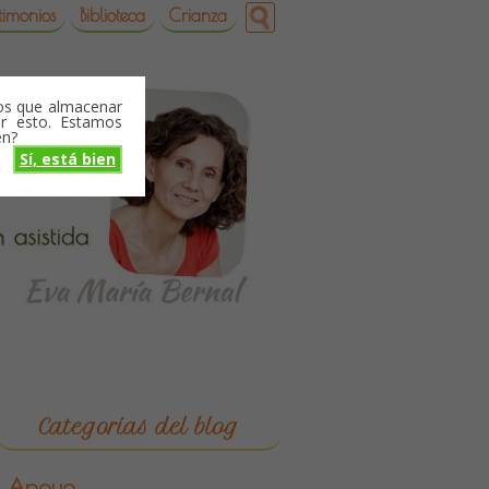
timonios
Biblioteca
Crianza
mos que almacenar
r esto. Estamos
en?
Sí, está bien
o
Categorías del blog
Apoyo