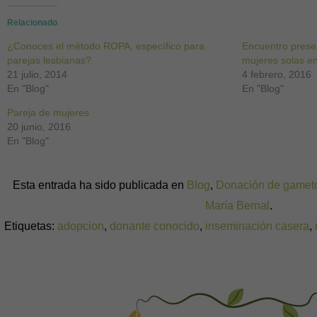
Facebook
Twitter
Pinterest
WhatsApp
LinkedIn
Skype
Google+
(Se
(Se
(Se
(Se
(Se
(Se
(Se
abre
abre
abre
abre
abre
abre
abre
Relacionado
en
en
en
en
en
en
en
una
una
una
una
una
una
una
¿Conoces el método ROPA, específico para
ventana
ventana
ventana
ventana
ventana
ventana
ventana
Encuentro presen
nueva)
nueva)
nueva)
nueva)
nueva)
nueva)
nueva)
parejas lesbianas?
mujeres solas e
21 julio, 2014
4 febrero, 2016
En "Blog"
En "Blog"
Pareja de mujeres
20 junio, 2016
En "Blog"
Esta entrada ha sido publicada en
Blog
,
Donación de gamet
María Bernal
.
Etiquetas:
adopcion
,
donante conocido
,
inseminación casera
,