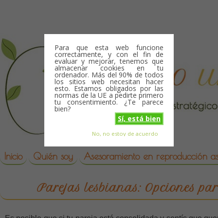
Skip to content
Para que esta web funcione
correctamente, y con el fin de
evaluar y mejorar, tenemos que
almacenar cookies en tu
ordenador. Más del 90% de todos
los sitios web necesitan hacer
esto. Estamos obligados por las
normas de la UE a pedirte primero
tu consentimiento. ¿Te parece
bien?
Sí, está bien
No, no estoy de acuerdo
Skip to content
reproduccion asistida
Inicio
Quién soy
Asesoramiento en reproducción asi
Parejas lesbianas: Opciones pa