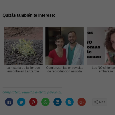
Quizás también te interese:
La historia de la flor que
Comienzan las entrevistas
Los NO síntoma
encontré en Lanzarote
de reproducción asistida
embarazo
Compártelo. Ayuda a otras personas:
Haz
Haz
Haz
Haz
Haz
Haz
Haz
Más
clic
clic
clic
clic
clic
clic
clic
para
para
para
para
para
para
para
compartir
compartir
compartir
compartir
compartir
compartir
compartir
en
en
en
en
en
en
en