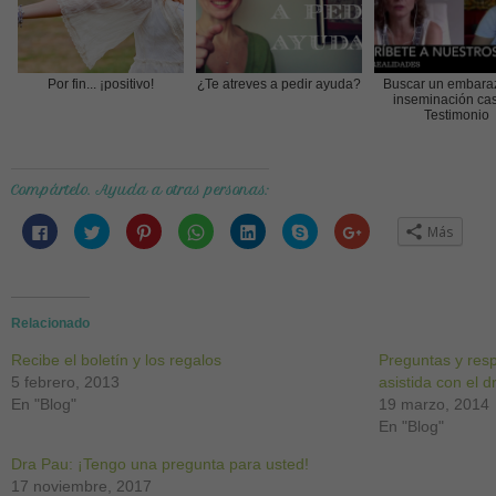
Por fin... ¡positivo!
¿Te atreves a pedir ayuda?
Buscar un embara
inseminación cas
Testimonio
Compártelo. Ayuda a otras personas:
Haz
Haz
Haz
Haz
Haz
Haz
Haz
Más
clic
clic
clic
clic
clic
clic
clic
para
para
para
para
para
para
para
compartir
compartir
compartir
compartir
compartir
compartir
compartir
en
en
en
en
en
en
en
Facebook
Twitter
Pinterest
WhatsApp
LinkedIn
Skype
Google+
(Se
(Se
(Se
(Se
(Se
(Se
(Se
abre
abre
abre
abre
abre
abre
abre
Relacionado
en
en
en
en
en
en
en
una
una
una
una
una
una
una
Recibe el boletín y los regalos
ventana
ventana
ventana
ventana
ventana
ventana
ventana
Preguntas y res
nueva)
nueva)
nueva)
nueva)
nueva)
nueva)
nueva)
5 febrero, 2013
asistida con el d
En "Blog"
19 marzo, 2014
En "Blog"
Dra Pau: ¡Tengo una pregunta para usted!
17 noviembre, 2017