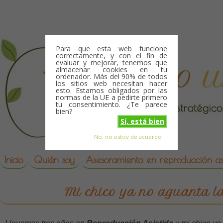
Skip to content
Para que esta web funcione
correctamente, y con el fin de
evaluar y mejorar, tenemos que
almacenar cookies en tu
ordenador. Más del 90% de todos
los sitios web necesitan hacer
esto. Estamos obligados por las
normas de la UE a pedirte primero
tu consentimiento. ¿Te parece
bien?
Sí, está bien
No, no estoy de acuerdo
Skip to content
reproduccion asistida
Inicio
Quién soy
Asesoramiento en reproducción asi
Mi chico ya no aguanta la