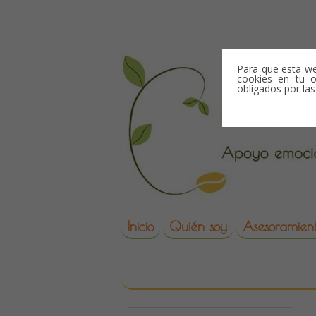
Skip to content
Para que esta we
cookies en tu o
obligados por la
Skip to content
Inicio
Quién soy
Asesoramient
reproduccion asisti