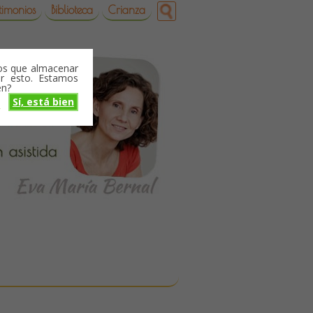
timonios
Biblioteca
Crianza
mos que almacenar
r esto. Estamos
en?
Sí, está bien
o