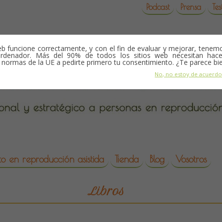
Podcast
Prensa
Tes
b funcione correctamente, y con el fin de evaluar y mejorar, tene
rdenador. Más del 90% de todos los sitios web necesitan hace
s normas de la UE a pedirte primero tu consentimiento. ¿Te parece bi
No, no estoy de acuerd
o en reproducción asistida
Tienda
Blog
Vosotros
da
Libros