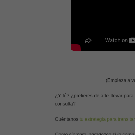
(Empieza a ve
¿Y tú? ¿prefieres dejarte llevar para
consulta?
Cuéntanos
tu estrategia para transita
Como siempre, agradezco si lo compart