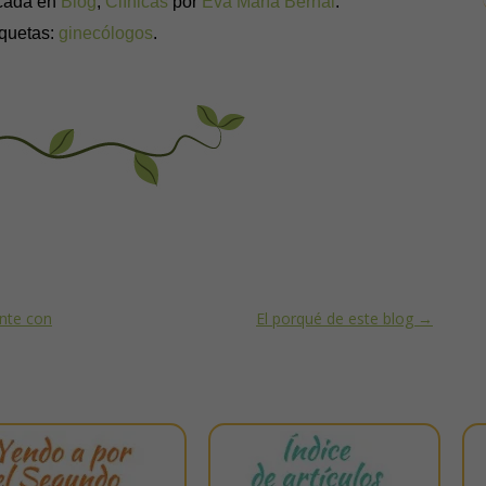
icada en
Blog
,
Clínicas
por
Eva María Bernal
.
iquetas:
ginecólogos
.
nte con
El porqué de este blog
→