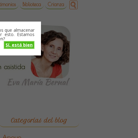
timonios
Biblioteca
Crianza
mos que almacenar
r esto. Estamos
en?
Sí, está bien
o
Categorías del blog
Apoyo