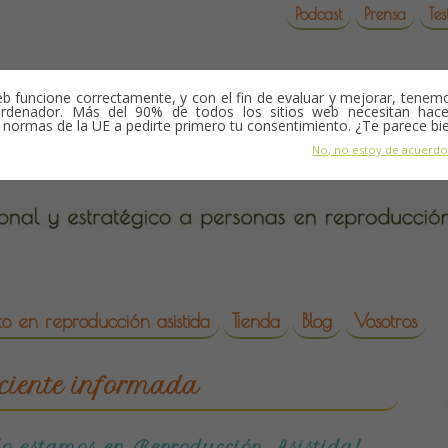
Podcast
Prensa
Tes
b funcione correctamente, y con el fin de evaluar y mejorar, tene
rdenador. Más del 90% de todos los sitios web necesitan hace
s normas de la UE a pedirte primero tu consentimiento. ¿Te parece bi
No, no estoy de acuerd
o en reproducción asistida
Tienda
Blog
Vosotros
da
ciente informada