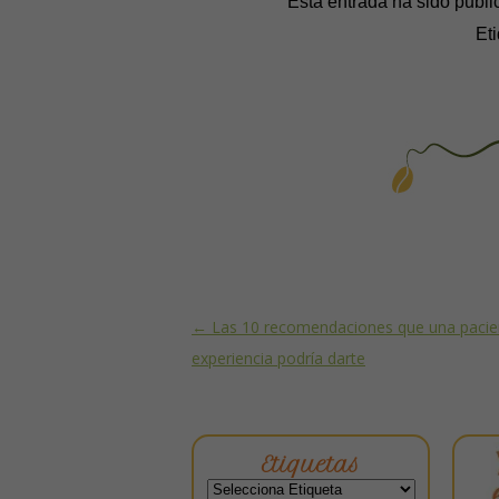
Esta entrada ha sido publ
Et
Post navigation
←
Las 10 recomendaciones que una pacie
experiencia podría darte
Etiquetas