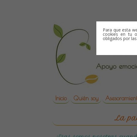
Skip to content
Para que esta we
cookies en tu o
obligados por la
Skip to content
Inicio
Quién soy
Asesoramient
reproduccion asisti
La pa