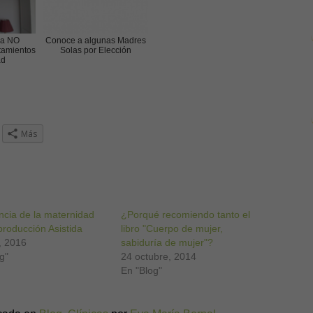
ra NO
Conoce a algunas Madres
tamientos
Solas por Elección
ad
z
Más
ra
r
partir
ogle+
re
a
ncia de la maternidad
ntana
¿Porqué recomiendo tanto el
va)
roducción Asistida
libro "Cuerpo de mujer,
o, 2016
sabiduría de mujer"?
g"
24 octubre, 2014
En "Blog"