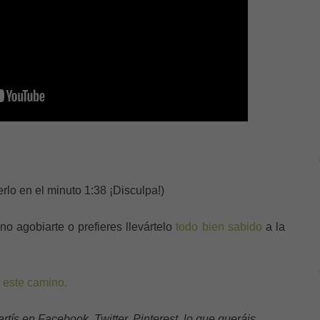
rlo en el minuto 1:38 ¡Disculpa!)
 no agobiarte o prefieres llevártelo
todo bien sabido
a la
r este camino.
ís en Facebook, Twitter, Pinterest, lo que queráis.