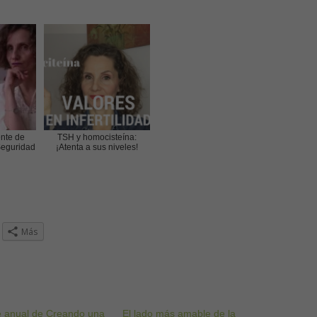
ente de
TSH y homocisteína:
 Seguridad
¡Atenta a sus niveles!
z
Más
ra
r
partir
ogle+
re
a
e anual de Creando una
ntana
El lado más amable de la