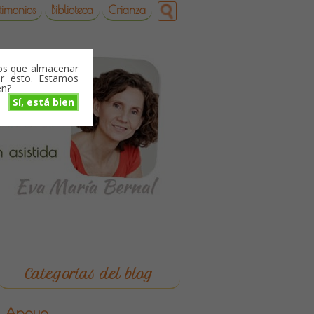
timonios
Biblioteca
Crianza
mos que almacenar
r esto. Estamos
en?
Sí, está bien
o
Categorías del blog
Apoyo