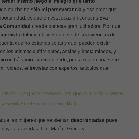
l tercer intento ¡llegó el milagro que tanto
udo mucho no sólo
mi perseverancia
y ese creer que
 oportunidad, es que en esta ocasión conocí a Eva
n La Comunidad
creada por esta gran luchadora. Por que
mujeres
tu dolor y a la vez nutrirse de las vivencias de
cuenta que no estamos solas y que pueden existir
n los mismos sufrimientos, ansias y hasta miedos, y
mo un bálsamo, la recomiendo, pues existen una serie
o: videos, entrevistas con expertos, articulos que
.
isponible y comprensiva, por que al fin de cuentas
significa este camino tan difícil.
quellas mujeres que se sientan
desorientadas pues
oy muy agradecida a Eva María! Gracias