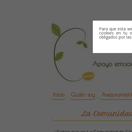
Skip to content
Para que esta we
cookies en tu o
obligados por la
Skip to content
Inicio
Quién soy
Asesoramient
reproduccion asisti
La Comunidad