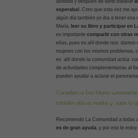
asistida y después de tanto batallar
a
esperaba!.
Creo que esta vez me ay
algún día también yo iba a tener esa
María,
leer su libro y participar e
es importante
compartir con otras 
ellas, pues es allí donde nos damos 
mujeres con los mismos problemas, co
es allí donde la comunidad actúa co
de actividades complementarias al for
pueden ayudar a aclarar el panorama
Considero a Eva Maria sumamente d
también ella es madre y sabe lo que 
Recomiendo La Comunidad a todas a
es de gran ayuda
, y por eso le est