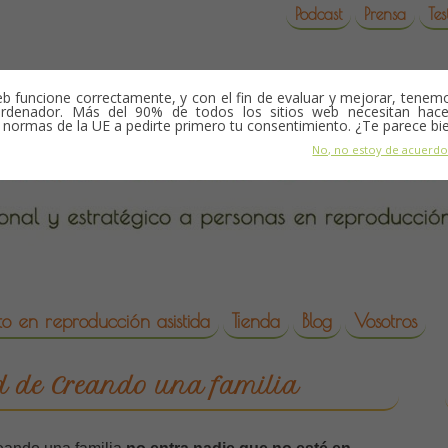
Podcast
Prensa
Tes
b funcione correctamente, y con el fin de evaluar y mejorar, tene
rdenador. Más del 90% de todos los sitios web necesitan hace
s normas de la UE a pedirte primero tu consentimiento. ¿Te parece bi
No, no estoy de acuerd
o en reproducción asistida
Tienda
Blog
Vosotros
da
 de Creando una familia