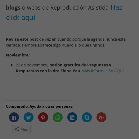
Haz
blogs
o webs de Reproducción Asistida
click aquí
Revisa este post
de vez en cuando porque la agenda nunca está
cerrada, siempre aparece algo nuevo a lo que unirnos.
Noviembre:
23 de noviembre
,
sesión gratuita de Preguntas y
Respuestas con la dra Elena Pau
.
Más información AQUÍ
Compártelo. Ayuda a otras personas:
H
H
H
H
H
H
H
a
a
a
a
a
a
a
z
z
z
z
z
z
z
c
c
c
c
c
c
c
Más
l
l
l
l
l
l
l
i
i
i
i
i
i
i
c
c
c
c
c
c
c