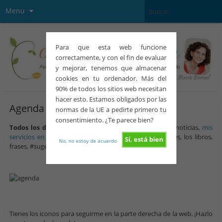
Menu
Para que esta web funcione
correctamente, y con el fin de evaluar
y mejorar, tenemos que almacenar
cookies en tu ordenador. Más del
90% de todos los sitios web necesitan
hacer esto. Estamos obligados por las
Agenda
normas de la UE a pedirte primero tu
consentimiento. ¿Te parece bien?
Todos los días
escribo en las redes sociales y publico noticias,
mis
servicios en reproducción asistida,
anuncio promociones, los libros,
Sí, está bien
No, no estoy de acuerdo
frases, #sugerenciasdeldía, artículos, información valiosa.
Tienes los iconos para seguirme en la parte derecha de la web. ¡Hazlo