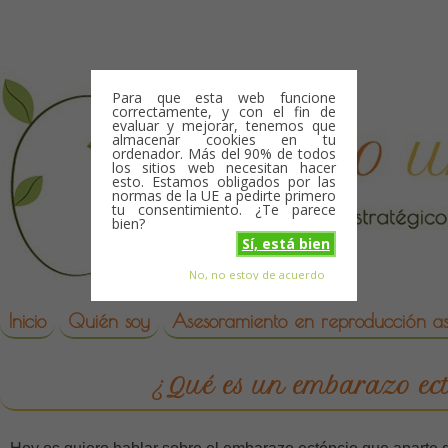
Skip to content
Para que esta web funcione
correctamente, y con el fin de
evaluar y mejorar, tenemos que
almacenar cookies en tu
ordenador. Más del 90% de todos
los sitios web necesitan hacer
esto. Estamos obligados por las
normas de la UE a pedirte primero
tu consentimiento. ¿Te parece
bien?
Sí, está bien
No, no estoy de acuerdo
Skip to content
reproduccion asistida
Inicio
Quién soy
Asesoramiento en reproducción asi
¿Qué es un embarazo ect