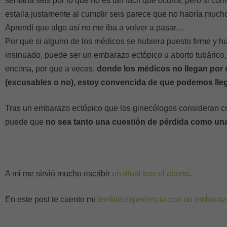
semana seis por lo que no es tan fácil que ocurra, pero si co
estalla justamente al cumplir seis parece que no habría muc
Aprendí que algo así no me iba a volver a pasar…
Por que si alguno de los médicos se hubiera puesto firme y hu
insinuado, puede ser un embarazo ectópico u aborto tubárico, 
encima, por que a veces,
donde los médicos no llegan por m
(excusables o no), estoy convencida de que podemos lleg
Tras un embarazo ectópico que los ginecólogos consideran c
puede que
no sea tanto una cuestión de pérdida como una
A mi me sirvió mucho escribir
un ritual tras el aborto
.
En este post te cuento mi
terrible experiencia con un embaraz