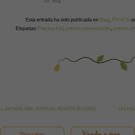
En "Blog"
Esta entrada ha sido publicada en
Blog
,
FIV-ICSI
p
Etiquetas:
Precios FIV
,
precios Inseminación
,
precios 
Post navigation
←
Samanta Villar, madre por donación de óvulos
Los test
Etiquetas