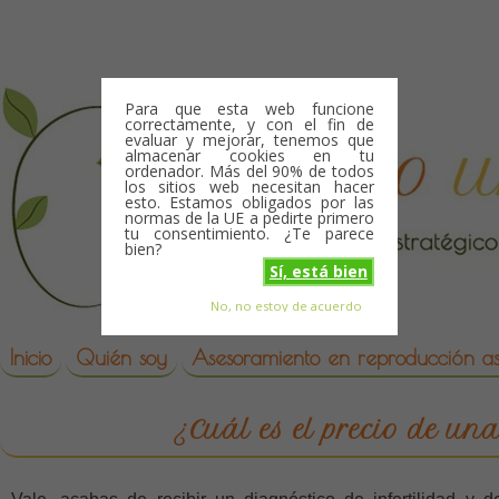
Skip to content
Para que esta web funcione
correctamente, y con el fin de
evaluar y mejorar, tenemos que
almacenar cookies en tu
ordenador. Más del 90% de todos
los sitios web necesitan hacer
esto. Estamos obligados por las
normas de la UE a pedirte primero
tu consentimiento. ¿Te parece
bien?
Sí, está bien
No, no estoy de acuerdo
Skip to content
reproduccion asistida
Inicio
Quién soy
Asesoramiento en reproducción asi
¿Cuál es el precio de un