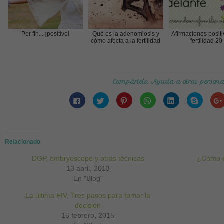
Por fin... ¡positivo!
Qué es la adenomiosis y
Afirmaciones posit
cómo afecta a la fertilidad
fertilidad 20
Compártelo. Ayuda a otras persona
Haz
Haz
Haz
Haz
Haz
Haz
clic
clic
clic
clic
clic
clic
para
para
para
para
para
para
compartir
compartir
compartir
compartir
compartir
compart
en
en
en
en
en
en
Facebook
Twitter
Pinterest
WhatsApp
LinkedIn
Skype
(Se
(Se
(Se
(Se
(Se
(Se
abre
abre
abre
abre
abre
abre
Relacionado
en
en
en
en
en
en
una
una
una
una
una
una
DGP, embryoscope y otras técnicas
ventana
ventana
ventana
ventana
ventana
¿Cómo e
ventana
nueva)
nueva)
nueva)
nueva)
nueva)
nueva)
13 abril, 2013
En "Blog"
La última FIV. Tres pasos para tomar la
decisión
16 febrero, 2015