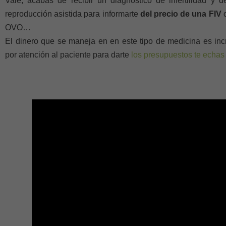
Vale, acabas de recibir un diagnóstico de infertilidad y 
reproducción asistida para informarte
del precio de una FIV
o
OVO…
El dinero que se maneja en en este tipo de medicina es in
por atención al paciente para darte
los presupuestos te echas 