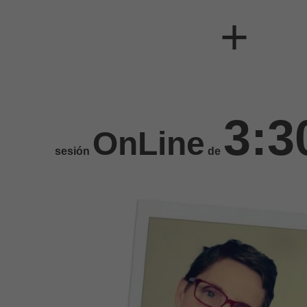
+
3:3
OnLine
sesión
de