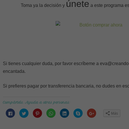
únete
Toma ya la decisión y
a este programa e
Si tienes cualquier duda, por favor escríbeme a eva@creandou
encantada.
Si prefieres pagar por transferencia bancaria, no dudes en es
Compártelo. Ayuda a otras personas:
Haz
Haz
Haz
Haz
Haz
Haz
Haz
Más
clic
clic
clic
clic
clic
clic
clic
para
para
para
para
para
para
para
compartir
compartir
compartir
compartir
compartir
compartir
compartir
en
en
en
en
en
en
en