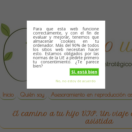
Skip to content
Para que esta web funcione
correctamente, y con el fin de
evaluar y mejorar, tenemos que
almacenar cookies en tu
ordenador. Más del 90% de todos
los sitios web necesitan hacer
esto. Estamos obligados por las
normas de la UE a pedirte primero
tu consentimiento. ¿Te parece
bien?
Sí, está bien
No, no estoy de acuerdo
Skip to content
reproduccion asistida
Inicio
Quién soy
Asesoramiento en reproducción asi
El camino a tu hijo VIP. Un viaje
asistida