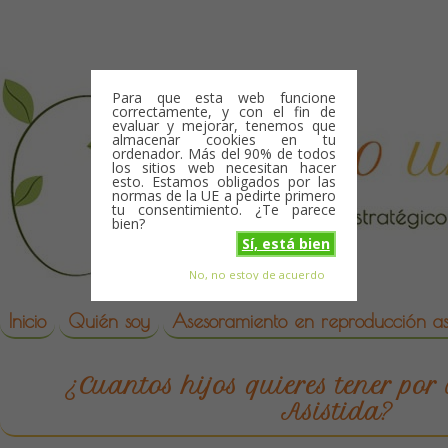
Skip to content
Para que esta web funcione
correctamente, y con el fin de
evaluar y mejorar, tenemos que
almacenar cookies en tu
ordenador. Más del 90% de todos
los sitios web necesitan hacer
esto. Estamos obligados por las
normas de la UE a pedirte primero
tu consentimiento. ¿Te parece
bien?
Sí, está bien
No, no estoy de acuerdo
Skip to content
reproduccion asistida
Inicio
Quién soy
Asesoramiento en reproducción asi
¿Cuantos hijos quieres tener po
Asistida?