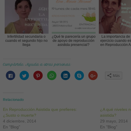
Infertilidad secundaria o
¿Qué te parecería un grupo
La importancia de
cuando el segundo hijo no
de apoyo de reproducción
ejercicio cuando e
llega
asistida presencial?
en Reproducción As
Compártelo. Ayuda a otras personas:
Haz
Haz
Haz
Haz
Haz
Haz
Haz
Más
clic
clic
clic
clic
clic
clic
clic
para
para
para
para
para
para
para
compartir
compartir
compartir
compartir
compartir
compartir
compartir
en
en
en
en
en
en
en
Facebook
Twitter
Pinterest
WhatsApp
LinkedIn
Skype
Google+
(Se
(Se
(Se
(Se
(Se
(Se
(Se
abre
abre
abre
abre
abre
abre
abre
Relacionado
en
en
en
en
en
en
en
una
una
una
una
una
una
una
En Reproducción Asistida que prefieres:
ventana
ventana
ventana
ventana
ventana
ventana
ventana
¿A qué niveles n
nueva)
nueva)
nueva)
nueva)
nueva)
nueva)
nueva)
¿Susto o muerte?
asistida?
4 diciembre, 2014
29 mayo, 2014
En "Blog"
En "Blog"