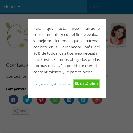
Menu
Para que esta web funcione
correctamente, y con el fin de evaluar
y mejorar, tenemos que almacenar
cookies en tu ordenador. Más del
90% de todos los sitios web necesitan
hacer esto. Estamos obligados por las
Contacto
normas de la UE a pedirte primero tu
consentimiento. ¿Te parece bien?
[contact-form-7 id=»352″ title=»Formulario de contacto 1″]
Sí, está bien
No, no estoy de acuerdo
Compártelo. Ayuda a otras personas:
H
H
H
H
H
H
H
a
a
a
a
a
a
a
z
z
z
z
z
z
z
c
c
c
c
c
c
c
Más
l
l
l
l
l
l
l
i
i
i
i
i
i
i
c
c
c
c
c
c
c
p
p
p
p
p
p
p
a
a
a
a
a
a
a
r
r
r
r
r
r
r