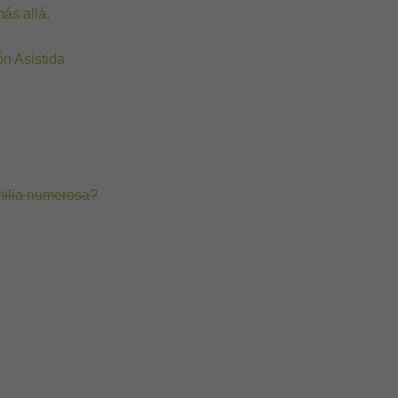
ás allá.
n Asistida
ilia numerosa?