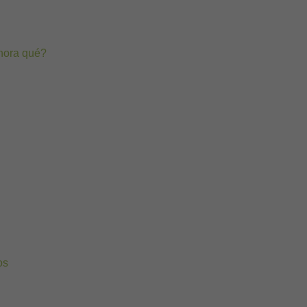
hora qué?
os