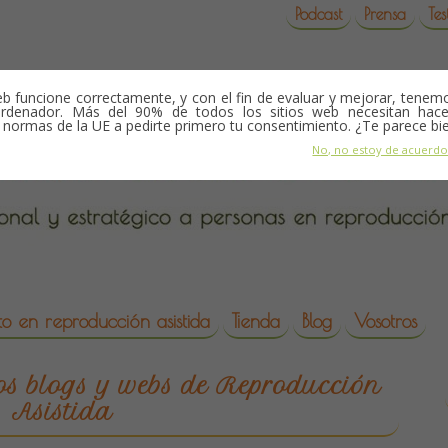
Podcast
Prensa
Tes
b funcione correctamente, y con el fin de evaluar y mejorar, tene
rdenador. Más del 90% de todos los sitios web necesitan hace
s normas de la UE a pedirte primero tu consentimiento. ¿Te parece bi
No, no estoy de acuerd
o en reproducción asistida
Tienda
Blog
Vosotros
da
ros blogs y webs de Reproducción
Asistida