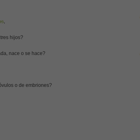
os
,
tres hijos?
ada, nace o se hace?
óvulos o de embriones?