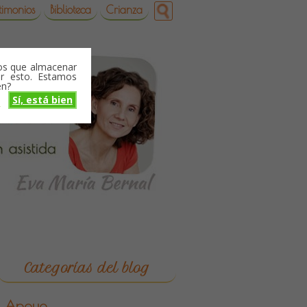
timonios
Biblioteca
Crianza
mos que almacenar
r esto. Estamos
en?
Sí, está bien
o
Categorías del blog
Apoyo