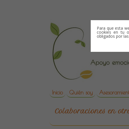
Skip to content
Para que esta we
cookies en tu o
obligados por la
Skip to content
Inicio
Quién soy
Asesoramient
reproduccion asisti
Colaboraciones en ot