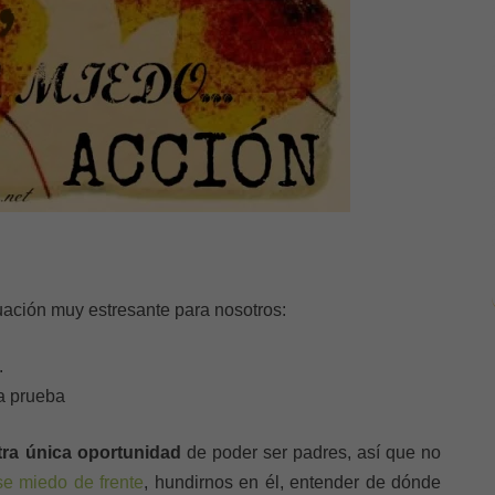
uación muy estresante para nosotros:
.
a prueba
tra única oportunidad
de poder ser padres, así que no
se miedo de frente
, hundirnos en él, entender de dónde