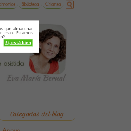
timonios
Biblioteca
Crianza
mos que almacenar
r esto. Estamos
en?
Sí, está bien
o
Categorías del blog
Apoyo