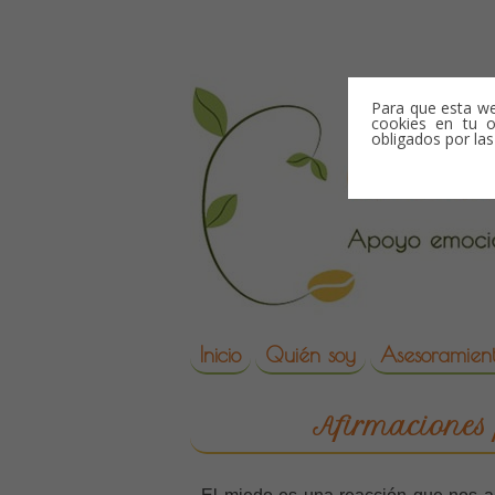
Skip to content
Para que esta we
cookies en tu o
obligados por la
Skip to content
Inicio
Quién soy
Asesoramient
reproduccion asisti
Afirmaciones p