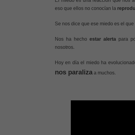
El miedo es una reacción que nos 
eso que ellos no conocían la
reprodu
Se nos dice que ese miedo es el que
Nos ha hecho
estar alerta
para pod
nosotros.
Hoy en día el miedo ha evolucionado
nos paraliza
a muchos.